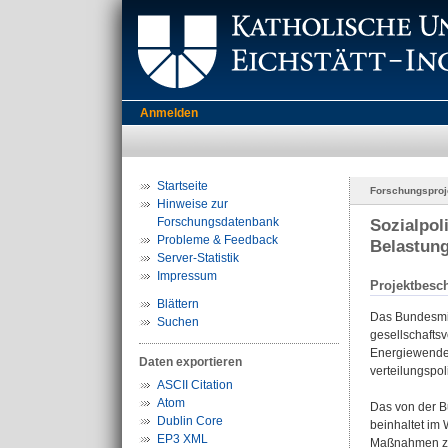
Anmelden
Startseite
Forschungsproj
Hinweise zur
Forschungsdatenbank
Sozialpol
Probleme & Feedback
Belastung
Server-Statistik
Impressum
Projektbesc
Blättern
Das Bundesmin
Suchen
gesellschafts
Energiewende i
Daten exportieren
verteilungspol
ASCII Citation
Atom
Das von der B
Dublin Core
beinhaltet im
EP3 XML
Maßnahmen zur