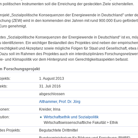
 politischen Instrumenten soll die Erreichung der gesteckten Ziele sicherstellen.
ojekt „Sozialpolitische Konsequenzen der Energiewende in Deutschland" unter de
schung (ZEW) wird in den kommenden drei Jahren mit rund 900.000 Euro gefördert. 
Euro genehmigt.
ktes „Sozialpolitische Konsequenzen der Energiewende in Deutschland“ ist es, mög
zu identifizieren. Ein wichtiger Bestandteil des Projektes sind neben der empirisch
rechtigkeit und Akzeptanz sowie mögliche Folgen für Staat und Gesellschaft, etwa
Dazu soll im Rahmen des Projektes auch ein interdisziplinäres Forschungsnetzwe
ie- und Klimapolitik vor dem Hintergrund von Gerechtigkeitsaspekten befasst.
m Forschungsprojekt
ojekts:
1. August 2013
ekts:
31. Juli 2016
abgeschlossen
Althammer, Prof. Dr. Jörg
sonen:
Kreider, Irina
tution:
Wirtschaftsethik und Sozialpolitik
Wirtschaftswissenschaftliche Fakultät > Ethik
des Projekts:
Begutachtete Drittmittel