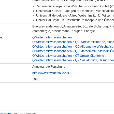
Bundesministerium für Bildung und Forschung (BMBF)
:
Zentrum für europäische Wirtschaftsforschung GmbH (
Univeristät Kassel - Fachgebiet Empirische Wirtschaftsf
Universität Heidelberg - Alfred Weber Institut für Wirtsc
Universität Bayreuth - Institut für Philosophie und Ökon
Energiewende, Armut, Armutsmaße, Soziale Sicherung, Präfe
Atomenergie, erneuerbare Energien, Energie
e:
Q Wirtschaftswissenschaften
Q Wirtschaftswissenschaften > QC Wirtschaftstheorie, einsch
Q Wirtschaftswissenschaften > QD Allgemeine Wirtschaftspo
Q Wirtschaftswissenschaften > QH Mathematik, Statistik,
Q Wirtschaftswissenschaften > QT Umweltökonomie
Q Wirtschaftswissenschaften > QX Sozialpolitik, Gesundh
Angewandte Forschung
http://www.zew.de/soko2013
1986