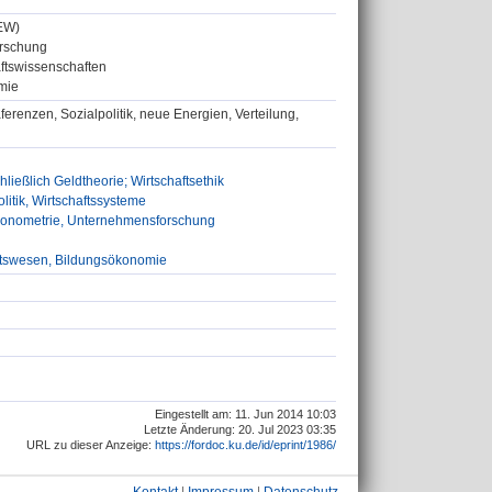
ZEW)
orschung
haftswissenschaften
omie
renzen, Sozialpolitik, neue Energien, Verteilung,
ließlich Geldtheorie; Wirtschaftsethik
litik, Wirtschaftssysteme
 Ökonometrie, Unternehmensforschung
eitswesen, Bildungsökonomie
Eingestellt am: 11. Jun 2014 10:03
Letzte Änderung: 20. Jul 2023 03:35
URL zu dieser Anzeige:
https://fordoc.ku.de/id/eprint/1986/