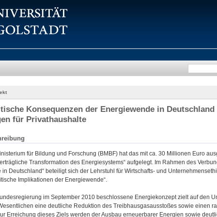
ekt
itische Konsequenzen der Energiewende in Deutschland -
en für Privathaushalte
hreibung
isterium für Bildung und Forschung (BMBF) hat das mit ca. 30 Millionen Euro au
verträgliche Transformation des Energiesystems“ aufgelegt. Im Rahmen des Verbun
n Deutschland“ beteiligt sich der Lehrstuhl für Wirtschafts- und Unternehmensethik
itische Implikationen der Energiewende“.
undesregierung im September 2010 beschlossene Energiekonzept zielt auf den 
 Wesentlichen eine deutliche Reduktion des Treibhausgasausstoßes sowie einen ras
 Erreichung dieses Ziels werden der Ausbau erneuerbarer Energien sowie deutli