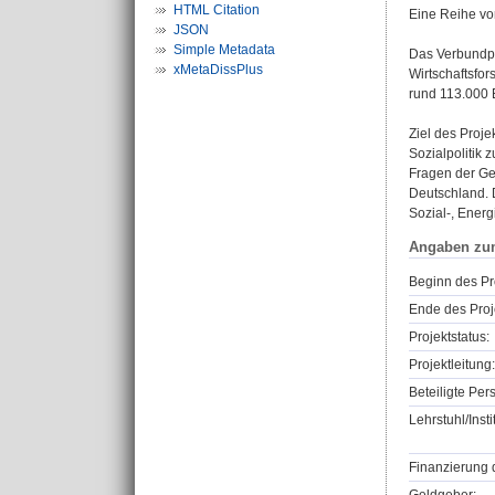
HTML Citation
Eine Reihe von
JSON
Simple Metadata
Das Verbundpr
xMetaDissPlus
Wirtschaftsfor
rund 113.000 
Ziel des Proje
Sozialpolitik 
Fragen der Ge
Deutschland. 
Sozial-, Energ
Angaben zu
Beginn des Pr
Ende des Proj
Projektstatus:
Projektleitung:
Beteiligte Per
Lehrstuhl/Insti
Finanzierung 