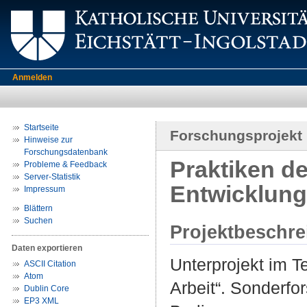
Anmelden
Startseite
Forschungsprojekt
Hinweise zur
Forschungsdatenbank
Praktiken de
Probleme & Feedback
Server-Statistik
Entwicklun
Impressum
Blättern
Suchen
Projektbeschr
Daten exportieren
Unterprojekt im T
ASCII Citation
Atom
Arbeit“. Sonderfo
Dublin Core
EP3 XML