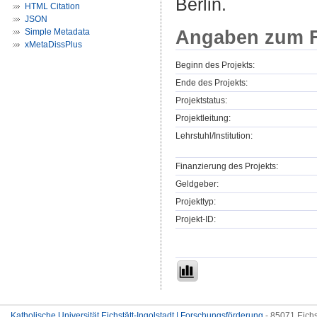
Berlin.
HTML Citation
JSON
Angaben zum F
Simple Metadata
xMetaDissPlus
Beginn des Projekts:
Ende des Projekts:
Projektstatus:
Projektleitung:
Lehrstuhl/Institution:
Finanzierung des Projekts:
Geldgeber:
Projekttyp:
Projekt-ID:
Katholische Universität Eichstätt-Ingolstadt | Forschungsförderung
- 85071 Eichs