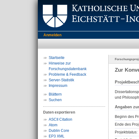
Anmelden
Startseite
Forschungsproj
Hinweise zur
Forschungsdatenbank
Zur Konve
Probleme & Feedback
Server-Statistik
Projektbesc
Impressum
Dissertationsp
Blättern
und Philosoph
Suchen
Angaben zu
Daten exportieren
Beginn des Pr
ASCII Citation
Ende des Proj
Atom
Dublin Core
Projektstatus:
EP3 XML