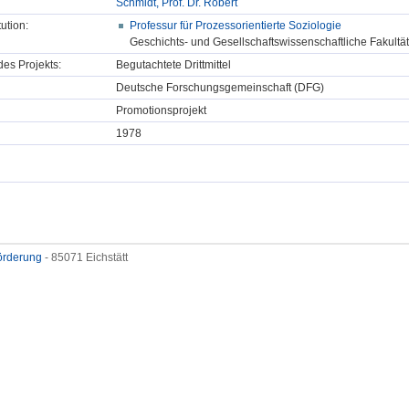
Schmidt, Prof. Dr. Robert
tution:
Professur für Prozessorientierte Soziologie
Geschichts- und Gesellschaftswissenschaftliche Fakultät
des Projekts:
Begutachtete Drittmittel
Deutsche Forschungsgemeinschaft (DFG)
Promotionsprojekt
1978
förderung
- 85071 Eichstätt