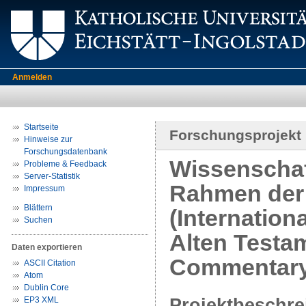
Anmelden
Startseite
Forschungsprojekt
Hinweise zur
Forschungsdatenbank
Wissenscha
Probleme & Feedback
Server-Statistik
Rahmen der
Impressum
Blättern
(Internatio
Suchen
Alten Testam
Daten exportieren
Commentary 
ASCII Citation
Atom
Dublin Core
Projektbeschr
EP3 XML