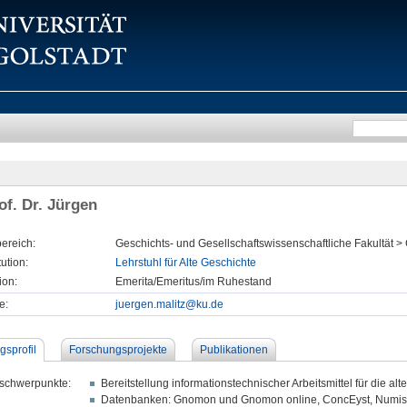
of. Dr. Jürgen
ereich:
Geschichts- und Gesellschaftswissenschaftliche Fakultät >
tution:
Lehrstuhl für Alte Geschichte
ion:
Emerita/Emeritus/im Ruhestand
e:
juergen.malitz@ku.de
gsprofil
Forschungsprojekte
Publikationen
schwerpunkte:
Bereitstellung informationstechnischer Arbeitsmittel für die a
Datenbanken: Gnomon und Gnomon online, ConcEyst, Numisma