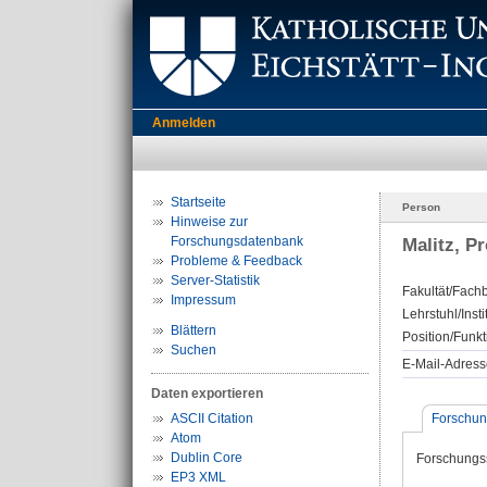
Anmelden
Startseite
Person
Hinweise zur
Forschungsdatenbank
Malitz, Pr
Probleme & Feedback
Server-Statistik
Fakultät/Fachb
Impressum
Lehrstuhl/Insti
Blättern
Position/Funkt
Suchen
E-Mail-Adress
Daten exportieren
ASCII Citation
Forschun
Atom
Dublin Core
Forschungs
EP3 XML