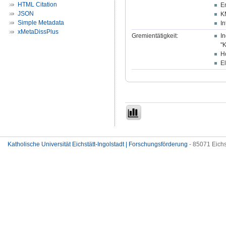
HTML Citation
E
JSON
K
Simple Metadata
In
xMetaDissPlus
Gremientätigkeit:
I
"K
H
E
Katholische Universität Eichstätt-Ingolstadt | Forschungsförderung
- 85071 Eichs