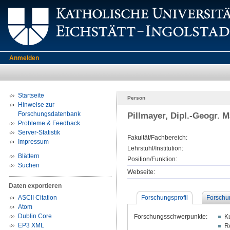
Anmelden
Startseite
Person
Hinweise zur
Forschungsdatenbank
Pillmayer, Dipl.-Geogr. 
Probleme & Feedback
Server-Statistik
Fakultät/Fachbereich:
Impressum
Lehrstuhl/Institution:
Blättern
Position/Funktion:
Suchen
Webseite:
Daten exportieren
ASCII Citation
Forschungsprofil
Forschu
Atom
Dublin Core
Forschungsschwerpunkte:
K
EP3 XML
R