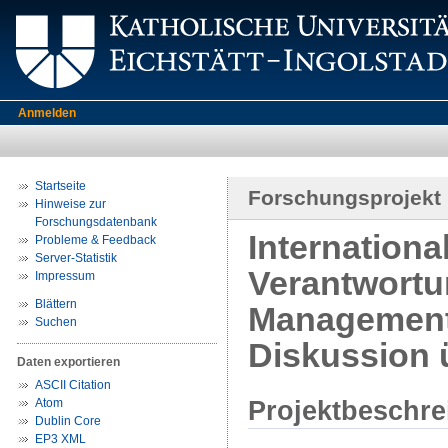
Anmelden
Startseite
Forschungsprojekt
Hinweise zur
Forschungsdatenbank
Internation
Probleme & Feedback
Server-Statistik
Verantwortun
Impressum
Blättern
Managements
Suchen
Diskussion 
Daten exportieren
ASCII Citation
Projektbeschr
Atom
Dublin Core
EP3 XML