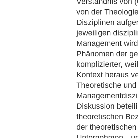
Verständnis von (
von der Theologie
Disziplinen aufger
jeweiligen diszipl
Management wird 
Phänomen der ges
komplizierter, wei
Kontext heraus ve
Theoretische und 
Managementdiszip
Diskussion beteili
theoretischen Be
der theoretischen
Unternehmen…und 