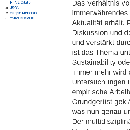
Das Verhältnis vo
HTML Citation
JSON
immerwährendes T
Simple Metadata
xMetaDissPlus
Aktualität erhält
Diskussion und d
und verstärkt dur
ist das Thema unt
Sustainability od
Immer mehr wird 
Untersuchungen un
empirische Arbeit
Grundgerüst geklär
was nun genau unt
Der multidiszipli