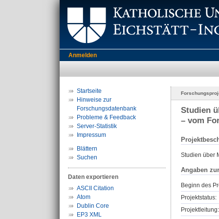
Anmelden
Startseite
Forschungsproj
Hinweise zur
Forschungsdatenbank
Studien ü
Probleme & Feedback
– vom Fo
Server-Statistik
Impressum
Projektbesc
Blättern
Studien über 
Suchen
Angaben zu
Daten exportieren
Beginn des Pr
ASCII Citation
Atom
Projektstatus:
Dublin Core
Projektleitung:
EP3 XML