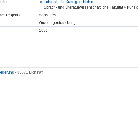
tution:
Lehrstuhl für Kunstgeschichte
Sprach- und Literaturwissenschaftliche Fakultät > Kunst
des Projekts:
Sonstiges
Grundlagenforschung
1851
förderung
- 85071 Eichstätt