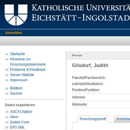
Anmelden
Startseite
Person
Hinweise zur
Forschungsdatenbank
Gilsdorf, Judith
Probleme & Feedback
Server-Statistik
Fakultät/Fachbereich:
Impressum
Lehrstuhl/Institution:
Blättern
Position/Funktion:
Suchen
Adresse:
Webseite:
Daten exportieren
ASCII Citation
Atom
Forschungsprofil
Forschu
Dublin Core
EP3 XML