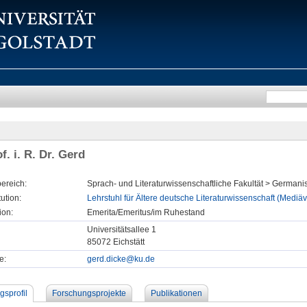
f. i. R. Dr. Gerd
ereich:
Sprach- und Literaturwissenschaftliche Fakultät > Germanis
tution:
Lehrstuhl für Ältere deutsche Literaturwissenschaft (Mediävi
ion:
Emerita/Emeritus/im Ruhestand
Universitätsallee 1
85072 Eichstätt
e:
gerd.dicke@ku.de
gsprofil
Forschungsprojekte
Publikationen