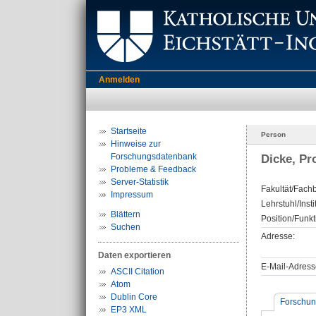
Anmelden
Startseite
Person
Hinweise zur
Forschungsdatenbank
Dicke, Pro
Probleme & Feedback
Server-Statistik
Fakultät/Fachb
Impressum
Lehrstuhl/Insti
Blättern
Position/Funkt
Suchen
Adresse:
Daten exportieren
E-Mail-Adress
ASCII Citation
Atom
Dublin Core
Forschun
EP3 XML