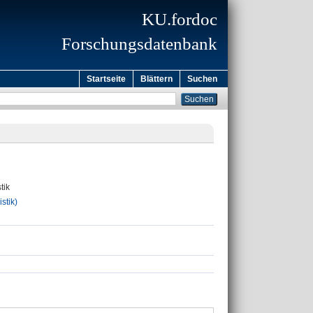
KU.fordoc
Forschungsdatenbank
Startseite
Blättern
Suchen
tik
stik)