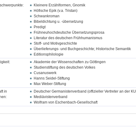
schwerpunkte:
Kleinere Erzählformen, Gnomik
Höfische Epik (v.a. Tristan)
Schwankroman
Bibeldichtung u. -übersetzung
Predigt
Frühneuhochdeutsche Übersetzungsprosa
Literatur des deutschen Frühhumanismus
Stoff- und Motivgeschichte
Überlieferungs- und Buchgeschichte; Historische Semantik
Editionsphilologie
igkeit:
Akademie der Wissenschaften zu Göttingen
Studienstiftung des deutschen Volkes
Cusanuswerk
Hanns Seidel-Stiftung
Max Weber-Stiftung
ft in
Deutscher Germanistenverband (offizieller Vertreter an der KU
nen:
Mediävistenverband
Wolfram von Eschenbach-Gesellschaft