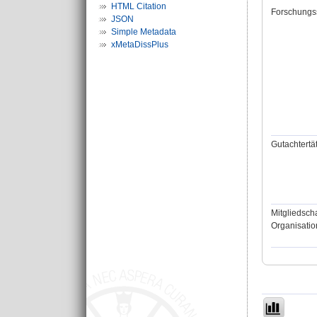
HTML Citation
Forschungs
JSON
Simple Metadata
xMetaDissPlus
Gutachtertät
Mitgliedscha
Organisatio