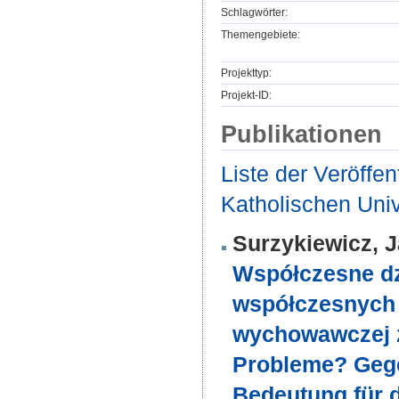
Schlagwörter:
Themengebiete:
Projekttyp:
Projekt-ID:
Publikationen
Liste der Veröffe
Katholischen Unive
Surzykiewicz, 
Współczesne d
współczesnych 
wychowawczej 
Probleme? Gege
Bedeutung für d