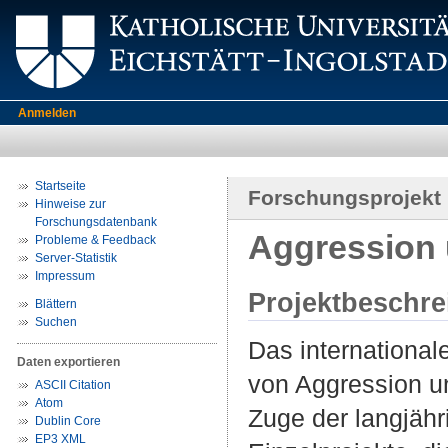
Anmelden
Startseite
Forschungsprojekt
Hinweise zur
Forschungsdatenbank
Aggression 
Probleme & Feedback
Server-Statistik
Impressum
Projektbeschr
Blättern
Suchen
Das internationa
Daten exportieren
von Aggression u
ASCII Citation
Atom
Zuge der langjähr
Dublin Core
EP3 XML