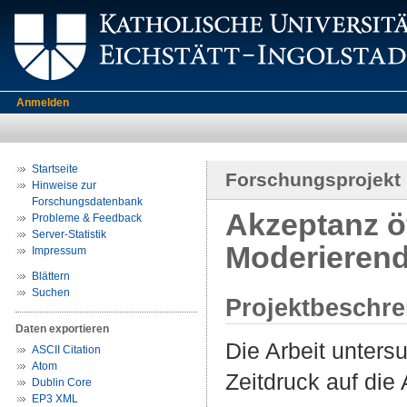
Anmelden
Startseite
Forschungsprojekt
Hinweise zur
Forschungsdatenbank
Akzeptanz öf
Probleme & Feedback
Server-Statistik
Moderierend
Impressum
Blättern
Suchen
Projektbeschr
Daten exportieren
Die Arbeit unter
ASCII Citation
Atom
Zeitdruck auf die
Dublin Core
EP3 XML