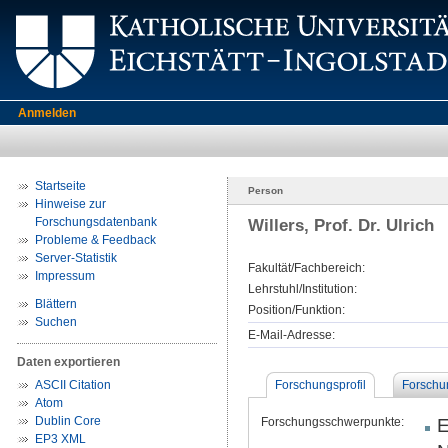
Anmelden
Startseite
Person
Hinweise zur
Forschungsdatenbank
Willers, Prof. Dr. Ulrich
Probleme & Feedback
Server-Statistik
Fakultät/Fachbereich:
Impressum
Lehrstuhl/Institution:
Blättern
Position/Funktion:
Suchen
E-Mail-Adresse:
Daten exportieren
ASCII Citation
Forschungsprofil
Forschu
Atom
Dublin Core
Forschungsschwerpunkte:
E
EP3 XML