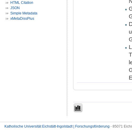
N
HTML Citation
G
JSON
Simple Metadata
G
xMetaDissPlus
D
u
G
L
T
l
G
E
Katholische Universität Eichstätt-Ingolstadt | Forschungsförderung
- 85071 Eichs