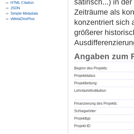
satirisch...) in d
HTML Citation
JSON
Zeiträume als kon
Simple Metadata
xMetaDissPlus
konzentriert sich
größerer historis
Ausdifferenzierun
Angaben zum F
Beginn des Projekts:
Projektstatus:
Projektleitung:
Lehrstuhl/Institution:
Finanzierung des Projekts:
Schlagwörter:
Projekttyp:
Projekt-ID: