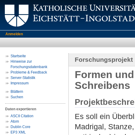
Anmelden
Startseite
Forschungsprojekt
Hinweise zur
Forschungsdatenbank
Formen und 
Probleme & Feedback
Server-Statistik
Schreibens
Impressum
Blättern
Suchen
Projektbeschr
Daten exportieren
Es soll ein Über
ASCII Citation
Atom
Madrigal, Stanze,
Dublin Core
EP3 XML