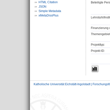
HTML Citation
Beteiligte Per
JSON
Simple Metadata
xMetaDissPlus
Lehrstuhl/Insti
Finanzierung 
Themengebiet
Projekttyp:
Projekt-ID:
Katholische Universität Eichstätt-Ingolstadt | Forschungs