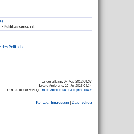
e)
 > Politikwissenschaft
e des Politischen
Eingestellt am: 07. Aug 2012 08:37
Letzte Änderung: 20. Jul 2023 03:34
URL zu dieser Anzeige:
https://fordoc.ku.de/id/eprint/1500/
Kontakt
|
Impressum
|
Datenschutz