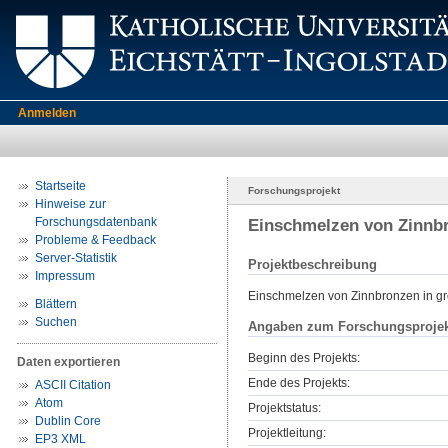
Anmelden
Startseite
Forschungsprojekt
Hinweise zur
Forschungsdatenbank
Einschmelzen von Zinnbr
Probleme & Feedback
Server-Statistik
Projektbeschreibung
Impressum
Einschmelzen von Zinnbronzen in g
Blättern
Suchen
Angaben zum Forschungsprojek
Beginn des Projekts:
Daten exportieren
Ende des Projekts:
ASCII Citation
Atom
Projektstatus:
Dublin Core
Projektleitung:
EP3 XML