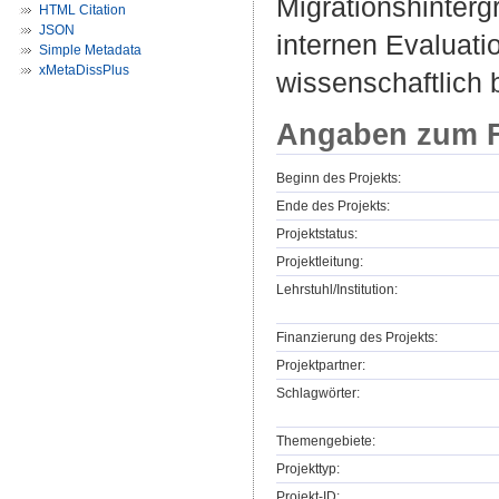
Migrationshinter
HTML Citation
JSON
internen Evaluati
Simple Metadata
xMetaDissPlus
wissenschaftlich b
Angaben zum F
Beginn des Projekts:
Ende des Projekts:
Projektstatus:
Projektleitung:
Lehrstuhl/Institution:
Finanzierung des Projekts:
Projektpartner:
Schlagwörter:
Themengebiete:
Projekttyp:
Projekt-ID: