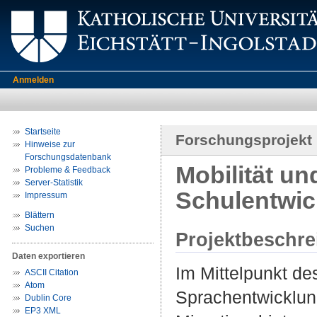
Anmelden
Startseite
Forschungsprojekt
Hinweise zur
Forschungsdatenbank
Mobilität un
Probleme & Feedback
Server-Statistik
Schulentwic
Impressum
Blättern
Suchen
Projektbeschr
Daten exportieren
Im Mittelpunkt de
ASCII Citation
Atom
Sprachentwicklun
Dublin Core
EP3 XML