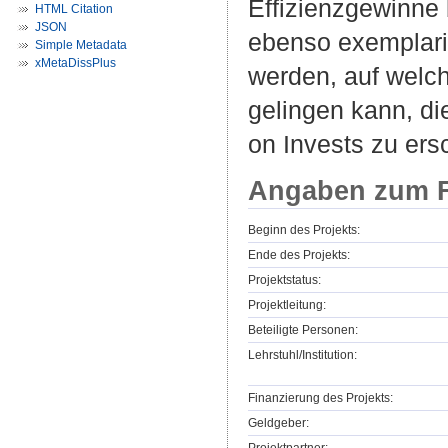
Effizienzgewinne 
HTML Citation
JSON
ebenso exemplaris
Simple Metadata
xMetaDissPlus
werden, auf wel
gelingen kann, di
on Invests zu er
Angaben zum F
Beginn des Projekts:
Ende des Projekts:
Projektstatus:
Projektleitung:
Beteiligte Personen:
Lehrstuhl/Institution:
Finanzierung des Projekts:
Geldgeber: