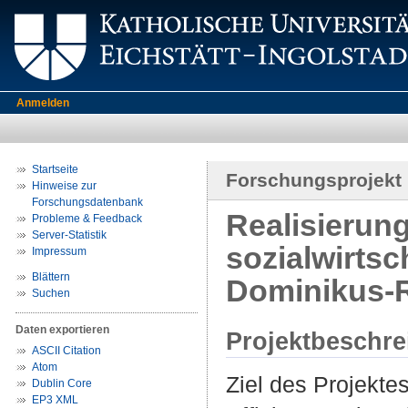
Anmelden
Startseite
Forschungsprojekt
Hinweise zur
Forschungsdatenbank
Realisierung
Probleme & Feedback
Server-Statistik
sozialwirtsc
Impressum
Blättern
Dominikus-
Suchen
Daten exportieren
Projektbeschr
ASCII Citation
Atom
Ziel des Projektes
Dublin Core
EP3 XML