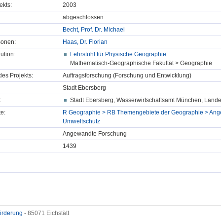
ekts:
2003
abgeschlossen
Becht, Prof. Dr. Michael
sonen:
Haas, Dr. Florian
tution:
Lehrstuhl für Physische Geographie
Mathematisch-Geographische Fakultät > Geographie
des Projekts:
Auftragsforschung (Forschung und Entwicklung)
Stadt Ebersberg
:
Stadt Ebersberg, Wasserwirtschaftsamt München, Lande
e:
R Geographie > RB Themengebiete der Geographie > Ange
Umweltschutz
Angewandte Forschung
1439
förderung
- 85071 Eichstätt