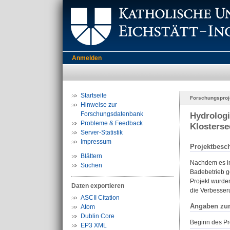
Anmelden
Startseite
Forschungsproj
Hinweise zur
Forschungsdatenbank
Hydrologi
Probleme & Feedback
Klosterse
Server-Statistik
Impressum
Projektbesc
Blättern
Nachdem es in
Suchen
Badebetrieb g
Projekt wurde
Daten exportieren
die Verbesser
ASCII Citation
Angaben zu
Atom
Dublin Core
Beginn des Pr
EP3 XML