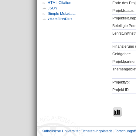
HTML Citation
Ende des Proj
JSON
Projektstatus:
Simple Metadata
Projektleitung:
xMetaDissPlus
Beteiligte Per
Lehrstuhl/Insti
Finanzierung 
Geldgeber:
Projektpartner
Themengebiet
Projekttyp:
Projekt-ID:
Katholische Universität Eichstätt-Ingolstadt | Forschungs