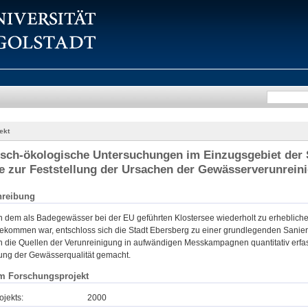
ekt
sch-ökologische Untersuchungen im Einzugsgebiet der 
e zur Feststellung der Ursachen der Gewässerverunrein
hreibung
 dem als Badegewässer bei der EU geführten Klostersee wiederholt zu erheblich
ekommen war, entschloss sich die Stadt Ebersberg zu einer grundlegenden Sanie
n die Quellen der Verunreinigung in aufwändigen Messkampagnen quantitativ erfas
ung der Gewässerqualität gemacht.
m Forschungsprojekt
ojekts:
2000