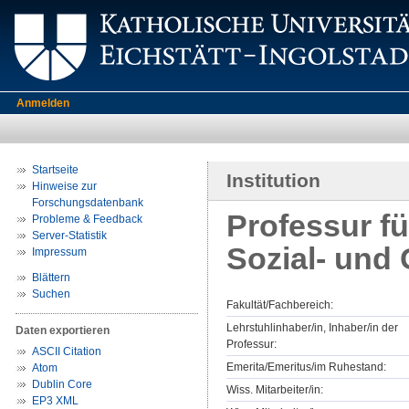
Anmelden
Startseite
Institution
Hinweise zur
Forschungsdatenbank
Professur f
Probleme & Feedback
Server-Statistik
Sozial- und
Impressum
Blättern
Suchen
Fakultät/Fachbereich:
Lehrstuhlinhaber/in, Inhaber/in der
Daten exportieren
Professur:
ASCII Citation
Emerita/Emeritus/im Ruhestand:
Atom
Dublin Core
Wiss. Mitarbeiter/in:
EP3 XML