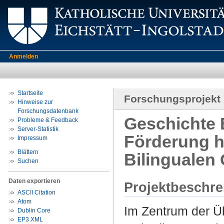
Anmelden
Startseite
Forschungsprojekt
Hinweise zur
Forschungsdatenbank
Geschichte 
Probleme & Feedback
Server-Statistik
Förderung h
Impressum
Blättern
Bilingualen 
Suchen
Daten exportieren
Projektbeschr
ASCII Citation
Atom
Im Zentrum der Ü
Dublin Core
EP3 XML