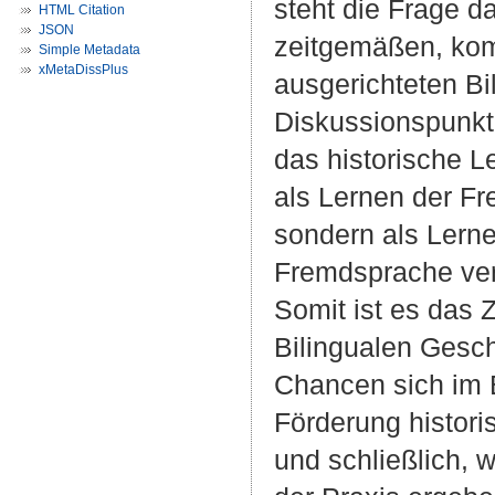
steht die Frage 
HTML Citation
JSON
zeitgemäßen, komp
Simple Metadata
xMetaDissPlus
ausgerichteten Bi
Diskussionspunkt 
das historische Le
als Lernen der Fr
sondern als Lerne
Fremdsprache ve
Somit ist es das Z
Bilingualen Gesch
Chancen sich im B
Förderung histor
und schließlich, 