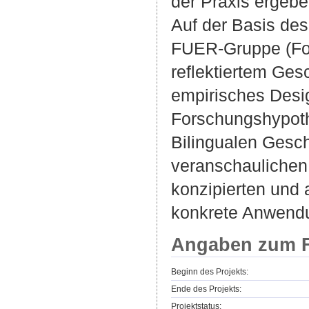
der Praxis ergebe
Auf der Basis de
FUER-Gruppe (For
reflektiertem Ges
empirisches Desig
Forschungshypothe
Bilingualen Geschi
veranschaulichen
konzipierten und a
konkrete Anwendun
Angaben zum F
Beginn des Projekts:
Ende des Projekts:
Projektstatus: