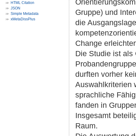
Orientierungskom
HTML Citation
JSON
Gruppe) und Inter
Simple Metadata
xMetaDissPlus
die Ausgangslage
kompetenzorientie
Change erleichtert
Die Studie ist als
Probandengruppen
durften vorher k
Auswahlkriterien 
sprachliche Fähi
fanden in Gruppen
Insgesamt beteil
Raum.