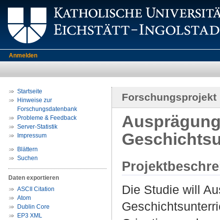
Anmelden
Startseite
Forschungsprojekt
Hinweise zur
Forschungsdatenbank
Ausprägung
Probleme & Feedback
Server-Statistik
Geschichtsu
Impressum
Blättern
Suchen
Projektbeschr
Daten exportieren
Die Studie will 
ASCII Citation
Atom
Geschichtsunterr
Dublin Core
EP3 XML