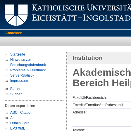
Anmelden
Startseite
Institution
Hinweise zur
Forschungsdatenbank
Akademische
Probleme & Feedback
Server-Statistik
Bereich Hei
Impressum
Blättern
Suchen
Fakultät/Fachbereich:
Emerita/Emeritus/im Ruhestand:
Daten exportieren
Adresse:
ASCII Citation
Atom
Dublin Core
EP3 XML
Telefon: