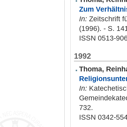
Zum Verhältni
In:
Zeitschrift 
(1996). - S. 14
ISSN 0513-90
1992
Thoma, Reinh
Religionsunte
In:
Katechetische
Gemeindekatech
732.
ISSN 0342-554