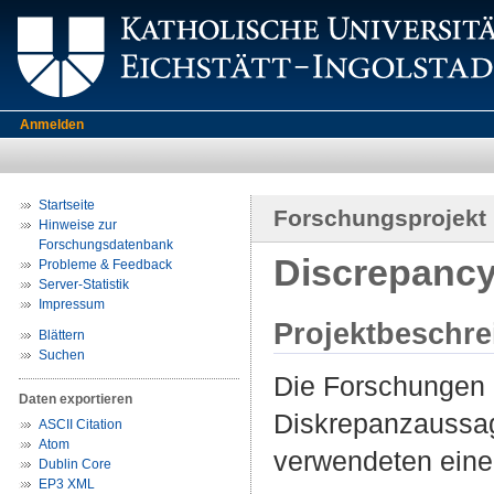
Anmelden
Startseite
Forschungsprojekt
Hinweise zur
Forschungsdatenbank
Discrepanc
Probleme & Feedback
Server-Statistik
Impressum
Projektbeschr
Blättern
Suchen
Die Forschungen m
Daten exportieren
Diskrepanzaussag
ASCII Citation
Atom
verwendeten eine
Dublin Core
EP3 XML