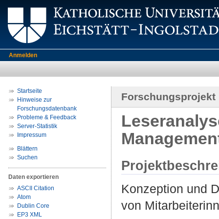
Anmelden
Startseite
Forschungsprojekt
Hinweise zur
Forschungsdatenbank
Leseranalys
Probleme & Feedback
Server-Statistik
Managements
Impressum
Blättern
Suchen
Projektbeschr
Daten exportieren
Konzeption und D
ASCII Citation
Atom
von Mitarbeiterin
Dublin Core
EP3 XML