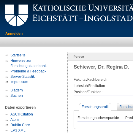
Anmelden
Startseite
Person
Hinweise zur
Forschungsdatenbank
Schiewer, Dr. Regina D.
Probleme & Feedback
Server-Statistik
Fakultät/Fachbereich:
Impressum
Lehrstuhl/Institution:
Blättern
Position/Funktion:
Suchen
Forschungsprofil
Forschu
Daten exportieren
ASCII Citation
Forschungsschwerpunkte:
Pred
Atom
Dublin Core
EP3 XML