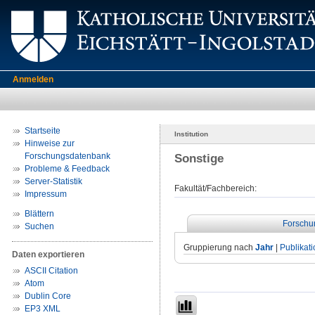
Anmelden
Startseite
Institution
Hinweise zur
Forschungsdatenbank
Sonstige
Probleme & Feedback
Server-Statistik
Fakultät/Fachbereich:
Impressum
Blättern
Forschu
Suchen
Gruppierung nach
Jahr
|
Publikat
Daten exportieren
ASCII Citation
Atom
Dublin Core
EP3 XML