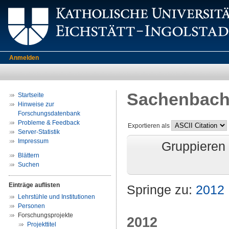
Anmelden
Sachenbach
Startseite
Hinweise zur
Forschungsdatenbank
Probleme & Feedback
Exportieren als
Server-Statistik
Impressum
Gruppieren
Blättern
Suchen
Einträge auflisten
Springe zu:
2012
Lehrstühle und Institutionen
Personen
Forschungsprojekte
2012
Projekttitel