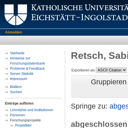
Anmelden
Retsch, Sab
Startseite
Hinweise zur
Forschungsdatenbank
Probleme & Feedback
Exportieren als
Server-Statistik
Impressum
Gruppieren
Blättern
Suchen
Einträge auflisten
Springe zu:
abge
Lehrstühle und Institutionen
Personen
Forschungsprojekte
abgeschlossen
Projekttitel