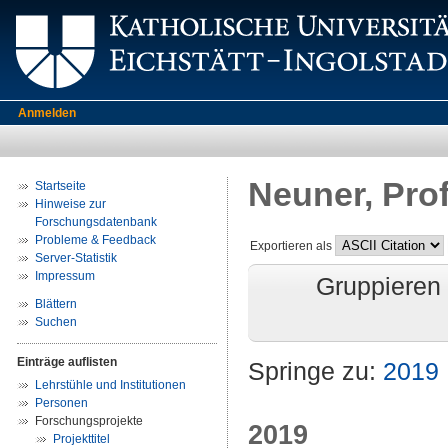
Anmelden
Neuner, Prof
Startseite
Hinweise zur
Forschungsdatenbank
Probleme & Feedback
Exportieren als
Server-Statistik
Impressum
Gruppieren
Blättern
Suchen
Einträge auflisten
Springe zu:
2019
Lehrstühle und Institutionen
Personen
Forschungsprojekte
2019
Projekttitel