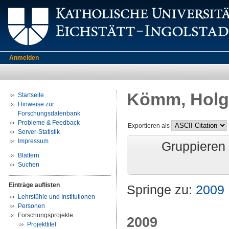
Anmelden
Kömm, Holg
Startseite
Hinweise zur
Forschungsdatenbank
Probleme & Feedback
Exportieren als
Server-Statistik
Impressum
Gruppieren
Blättern
Suchen
Einträge auflisten
Springe zu:
2009
Lehrstühle und Institutionen
Personen
Forschungsprojekte
2009
Projekttitel