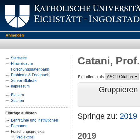
Anmelden
Catani, Prof
Startseite
Hinweise zur
Forschungsdatenbank
Probleme & Feedback
Exportieren als
Server-Statistik
Impressum
Gruppieren
Blättern
Suchen
Einträge auflisten
Springe zu:
2019
Lehrstühle und Institutionen
Personen
Forschungsprojekte
2019
Projekttitel