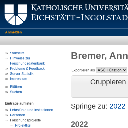
Anmelden
Bremer, Ann
Startseite
Hinweise zur
Forschungsdatenbank
Probleme & Feedback
Exportieren als
Server-Statistik
Impressum
Gruppieren
Blättern
Suchen
Einträge auflisten
Springe zu:
2022
Lehrstühle und Institutionen
Personen
Forschungsprojekte
2022
Projekttitel