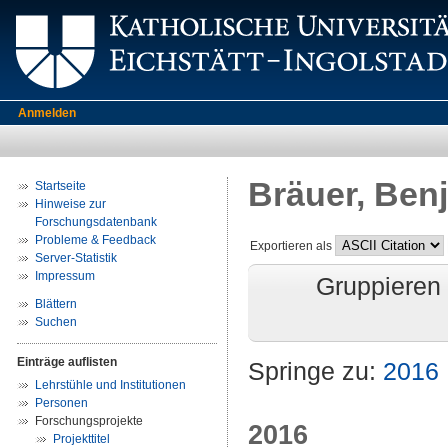
Anmelden
Bräuer, Ben
Startseite
Hinweise zur
Forschungsdatenbank
Probleme & Feedback
Exportieren als
Server-Statistik
Impressum
Gruppieren
Blättern
Suchen
Einträge auflisten
Springe zu:
2016
Lehrstühle und Institutionen
Personen
Forschungsprojekte
2016
Projekttitel