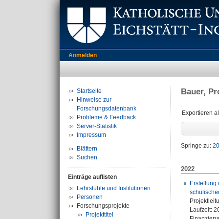
Anmelden
Bauer, Pro
Startseite
Hinweise zur
Forschungsdatenbank
Exportieren a
Probleme & Feedback
Server-Statistik
Impressum
Springe zu:
2
Blättern
Suchen
2022
Einträge auflisten
Erstellung
Lehrstühle und Institutionen
schulischen
Personen
Projektleit
Forschungsprojekte
Laufzeit: 
Projekttitel
Finanzierun