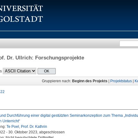
f. Dr. Ullrich
: Forschungsprojekte
ls
Gruppieren nach:
Beginn des Projekts
|
Projektstatus
|
K
022
 und Durchführung einer digital gestützten Seminarkonzeption zum Thema „Individ
 Unterricht“
ung:
Te Poel, Prof. Dr. Kathrin
2022 - 30. Oktober 2023, abgeschlossen
g: Nicht begutachtete Drittmittel