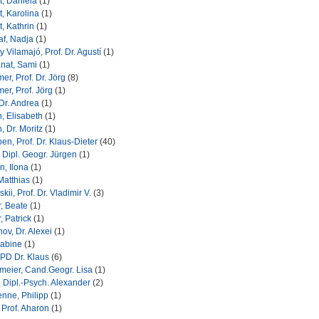
t, Daniela
(1)
t, Karolina
(1)
t, Kathrin
(1)
f, Nadja
(1)
 Vilamajó, Prof. Dr. Agustí
(1)
nat, Sami
(1)
er, Prof. Dr. Jörg
(8)
er, Prof. Jörg
(1)
 Dr. Andrea
(1)
, Elisabeth
(1)
, Dr. Moritz
(1)
en, Prof. Dr. Klaus-Dieter
(40)
Dipl. Geogr. Jürgen
(1)
, Ilona
(1)
Matthias
(1)
kii, Prof. Dr. Vladimir V.
(3)
, Beate
(1)
, Patrick
(1)
ov, Dr. Alexei
(1)
Sabine
(1)
 PD Dr. Klaus
(6)
eier, Cand.Geogr. Lisa
(1)
, Dipl.-Psych. Alexander
(2)
nne, Philipp
(1)
 Prof. Aharon
(1)