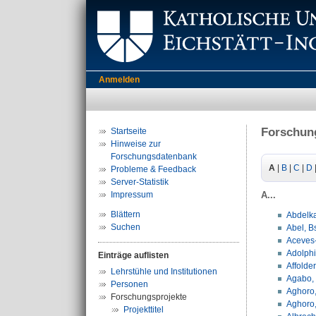
Anmelden
Forschun
Startseite
Hinweise zur
Forschungsdatenbank
A
|
B
|
C
|
D
Probleme & Feedback
Server-Statistik
Impressum
A...
Blättern
Abdelka
Suchen
Abel, B
Aceves-
Adolphi
Einträge auflisten
Affolder
Lehrstühle und Institutionen
Agabo,
Personen
Aghoro, 
Forschungsprojekte
Aghoro,
Projekttitel