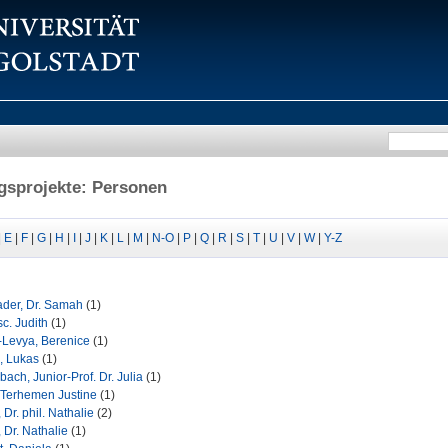
gsprojekte: Personen
|
E
|
F
|
G
|
H
|
I
|
J
|
K
|
L
|
M
|
N-O
|
P
|
Q
|
R
|
S
|
T
|
U
|
V
|
W
|
Y-Z
der, Dr. Samah
(1)
sc. Judith
(1)
Levya, Berenice
(1)
, Lukas
(1)
bach, Junior-Prof. Dr. Julia
(1)
 Terhemen Justine
(1)
Dr. phil. Nathalie
(2)
 Dr. Nathalie
(1)