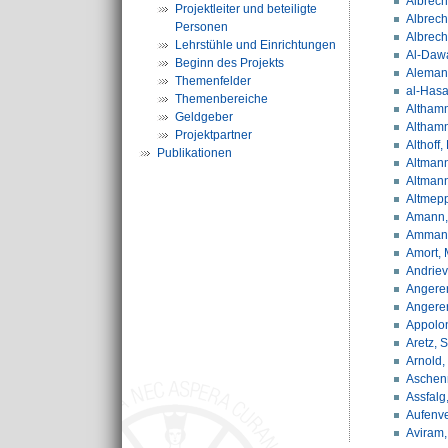
Albrech
Projektleiter und beteiligte
Albrech
Personen
Albrech
Lehrstühle und Einrichtungen
Al-Dawa
Beginn des Projekts
Alemany
Themenfelder
al-Hasa
Themenbereiche
Althamm
Geldgeber
Althamm
Projektpartner
Althoff,
Publikationen
Altmann
Altmann
Altmepp
Amann, 
Ammann
Amort, 
Andrievs
Angerer
Angerer
Appolon
Aretz, 
Arnold,
Aschenm
Assfalg
Aufenve
Aviram,