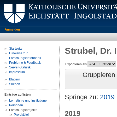
Anmelden
Strubel, Dr. 
Startseite
Hinweise zur
Forschungsdatenbank
Probleme & Feedback
Exportieren als
Server-Statistik
Impressum
Gruppieren
Blättern
Suchen
Einträge auflisten
Springe zu:
2019
Lehrstühle und Institutionen
Personen
Forschungsprojekte
2019
Projekttitel