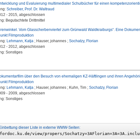
twicklung und Evaluierung multimedialer Schulbücher für einen kompetenzorientie
ung:
Schreiber, Prof. Dr. Waltraud
2012 - 2015, abgeschlossen
g: Begutachtete Drittmittel
renwinkel. Vom Glasscherbenviertel zum Grünwald Waldkraiburgs“. Eine Dokumen
punkt Filmproduktion
ung:
Lehmann, Katja
; Hauser, johannes ;
Sochatzy, Florian
2012 - 2012, abgeschlossen
ng: Sonstiges
Dokumentarfilm über den Besuch von ehemaligen KZ-Häftlingen und ihren Angehöri
punkt Filmproduktion
ung:
Lehmann, Katja
; Hauser, johannes ; Kuhn, Tim ;
Sochatzy, Florian
2009 - 2009, abgeschlossen
ng: Sonstiges
Einbettung dieser Liste in externe WWW-Seiten: