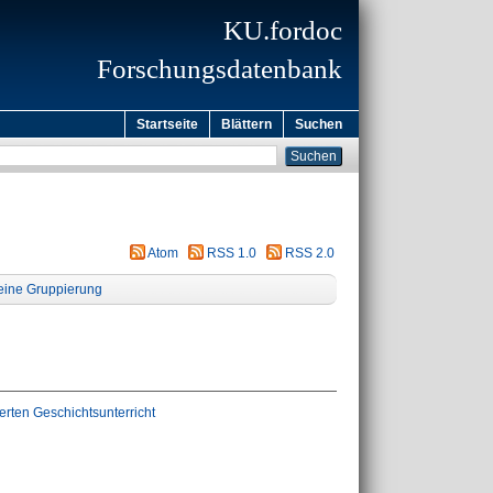
KU.fordoc
Forschungsdatenbank
Startseite
Blättern
Suchen
Atom
RSS 1.0
RSS 2.0
eine Gruppierung
rten Geschichtsunterricht