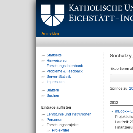
Anmelden
Sochatzy,
Startseite
Hinweise zur
Forschungsdatenbank
Exportieren a
Probleme & Feedback
Server-Statistik
Impressum
Springe zu:
2
Blättern
Suchen
2012
Einträge auflisten
mBook – En
Lehrstühle und Institutionen
Projektleit
Personen
Laufzeit: 
Forschungsprojekte
Finanzieru
Projekttitel