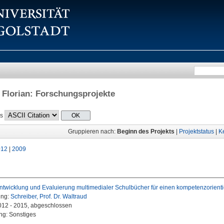
 Florian
: Forschungsprojekte
ls
Gruppieren nach:
Beginn des Projekts
|
Projektstatus
|
K
012
|
2009
twicklung und Evaluierung multimedialer Schulbücher für einen kompetenzorientie
ung:
Schreiber, Prof. Dr. Waltraud
2012 - 2015, abgeschlossen
ng: Sonstiges