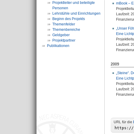
Projektleiter und beteiligte
mBook – En
Personen
Projektleit
Lehrstühle und Einrichtungen
Laufzeit: 
Beginn des Projekts
Finanzierun
Themenfelder
„Unser Föh
Themenbereiche
Eine Licht
Geldgeber
Projektleit
Projektpartner
Laufzeit: 
Publikationen
Finanzieru
2009
„Steine“. 
Eine Licht
Projektleit
Laufzeit: 
Finanzieru
URL für die