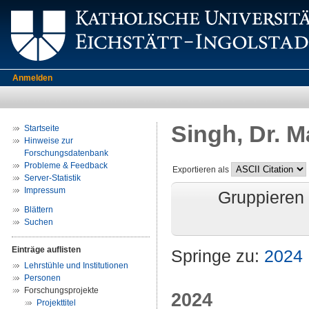
Anmelden
Singh, Dr. M
Startseite
Hinweise zur
Forschungsdatenbank
Probleme & Feedback
Exportieren als
Server-Statistik
Impressum
Gruppieren
Blättern
Suchen
Einträge auflisten
Springe zu:
2024
Lehrstühle und Institutionen
Personen
Forschungsprojekte
2024
Projekttitel