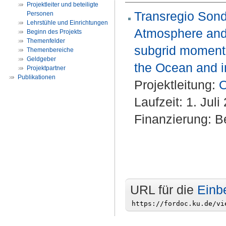
Projektleiter und beteiligte
Transregio Sond
Personen
Lehrstühle und Einrichtungen
Atmosphere and 
Beginn des Projekts
Themenfelder
subgrid momentu
Themenbereiche
Geldgeber
the Ocean and i
Projektpartner
Publikationen
Projektleitung:
O
Laufzeit: 1. Jul
Finanzierung: Be
URL für die
Einb