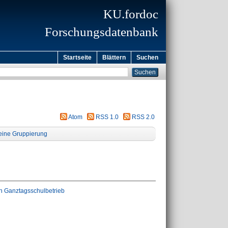
KU.fordoc
Forschungsdatenbank
Startseite
Blättern
Suchen
Atom
RSS 1.0
RSS 2.0
eine Gruppierung
en Ganztagsschulbetrieb