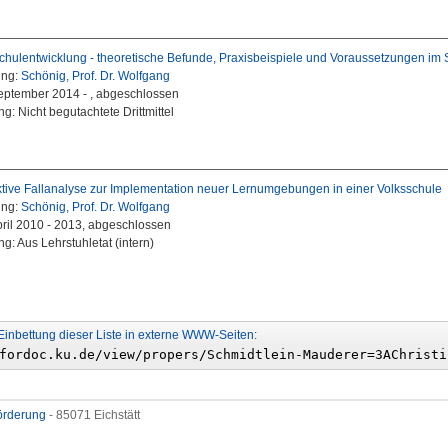
Schulentwicklung - theoretische Befunde, Praxisbeispiele und Voraussetzungen im
ung:
Schönig, Prof. Dr. Wolfgang
September 2014 - , abgeschlossen
g: Nicht begutachtete Drittmittel
tive Fallanalyse zur Implementation neuer Lernumgebungen in einer Volksschule
ung:
Schönig, Prof. Dr. Wolfgang
April 2010 - 2013, abgeschlossen
g: Aus Lehrstuhletat (intern)
Einbettung dieser Liste in externe WWW-Seiten:
förderung
- 85071 Eichstätt