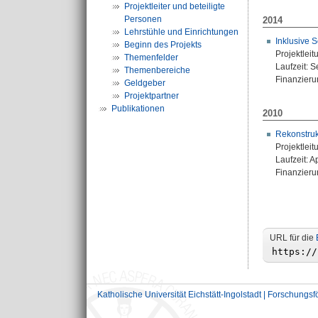
Projektleiter und beteiligte
Personen
2014
Lehrstühle und Einrichtungen
Inklusive 
Beginn des Projekts
Projektleit
Themenfelder
Laufzeit: 
Themenbereiche
Finanzierun
Geldgeber
Projektpartner
Publikationen
2010
Rekonstruk
Projektleit
Laufzeit: 
Finanzierun
URL für die
Katholische Universität Eichstätt-Ingolstadt | Forschungs