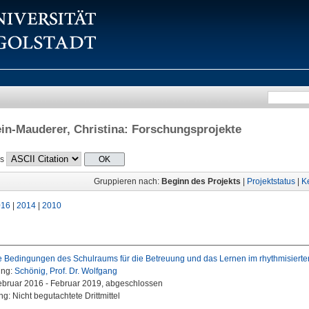
in-Mauderer, Christina
: Forschungsprojekte
ls
Gruppieren nach:
Beginn des Projekts
|
Projektstatus
|
K
016
|
2014
|
2010
ve Bedingungen des Schulraums für die Betreuung und das Lernen im rhythmisiert
ung:
Schönig, Prof. Dr. Wolfgang
Februar 2016 - Februar 2019, abgeschlossen
g: Nicht begutachtete Drittmittel