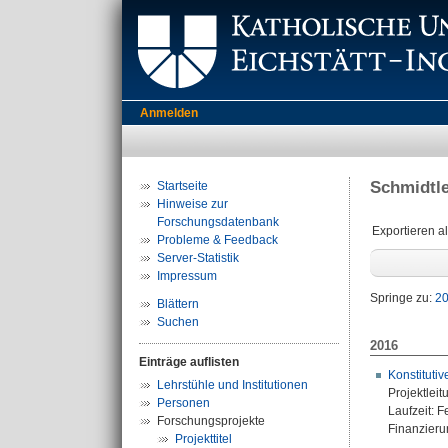
Anmelden
Schmidtle
Startseite
Hinweise zur
Forschungsdatenbank
Exportieren a
Probleme & Feedback
Server-Statistik
Impressum
Springe zu:
2
Blättern
Suchen
2016
Einträge auflisten
Konstituti
Lehrstühle und Institutionen
Projektleit
Personen
Laufzeit: 
Forschungsprojekte
Finanzierun
Projekttitel