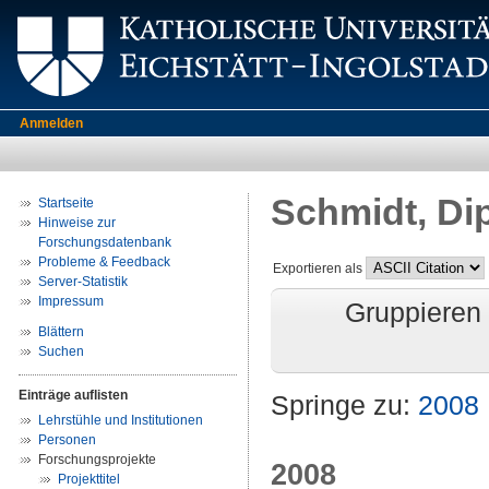
Anmelden
Schmidt, Di
Startseite
Hinweise zur
Forschungsdatenbank
Probleme & Feedback
Exportieren als
Server-Statistik
Impressum
Gruppieren
Blättern
Suchen
Einträge auflisten
Springe zu:
2008
Lehrstühle und Institutionen
Personen
Forschungsprojekte
2008
Projekttitel