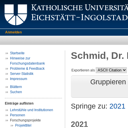
Anmelden
Schmid, Dr.
Startseite
Hinweise zur
Forschungsdatenbank
Probleme & Feedback
Exportieren als
Server-Statistik
Impressum
Gruppieren
Blättern
Suchen
Einträge auflisten
Springe zu:
2021
Lehrstühle und Institutionen
Personen
Forschungsprojekte
2021
Projekttitel