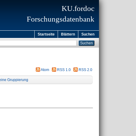
KU.fordoc
Forschungsdatenbank
Startseite
Blättern
Suchen
Atom
RSS 1.0
RSS 2.0
eine Gruppierung