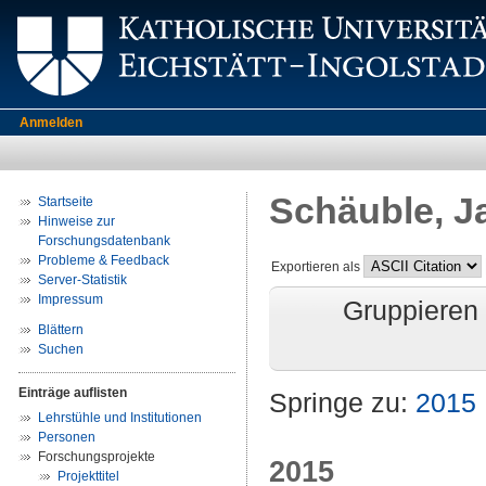
Anmelden
Schäuble, J
Startseite
Hinweise zur
Forschungsdatenbank
Probleme & Feedback
Exportieren als
Server-Statistik
Impressum
Gruppieren
Blättern
Suchen
Einträge auflisten
Springe zu:
2015
Lehrstühle und Institutionen
Personen
Forschungsprojekte
2015
Projekttitel