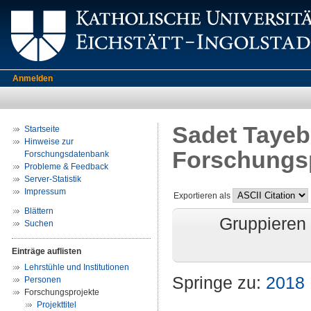
Anmelden
Sadet Tayeb
Startseite
Hinweise zur
Forschungs
Forschungsdatenbank
Probleme & Feedback
Server-Statistik
Impressum
Exportieren als
Blättern
Gruppieren
Suchen
Einträge auflisten
Lehrstühle und Institutionen
Springe zu:
2018
Personen
Forschungsprojekte
Projekttitel