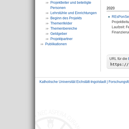
Projektleiter und beteiligte
Personen
2020
Lehrstühle und Einrichtungen
REsPonSe -
Beginn des Projekts
Projektleit
Themenfelder
Laufzeit: 
Themenbereiche
Finanzierun
Geldgeber
Projektpartner
Publikationen
URL für die
Katholische Universität Eichstätt-Ingolstadt | Forschungs