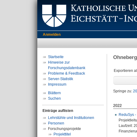
Anmelden
Ohneberg
Startseite
Hinweise zur
Forschungsdatenbank
Exportieren a
Probleme & Feedback
Server-Statistik
Impressum
Springe zu:
2
Blättern
Suchen
2022
Einträge auflisten
ReduSys - 
Lehrstühle und Institutionen
Projektleit
Personen
Laufzeit: 2
Forschungsprojekte
Finanzierun
Projekttitel