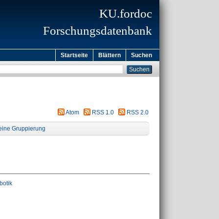
KU.fordoc
Forschungsdatenbank
Startseite
Blättern
Suchen
Atom
RSS 1.0
RSS 2.0
eine Gruppierung
botik