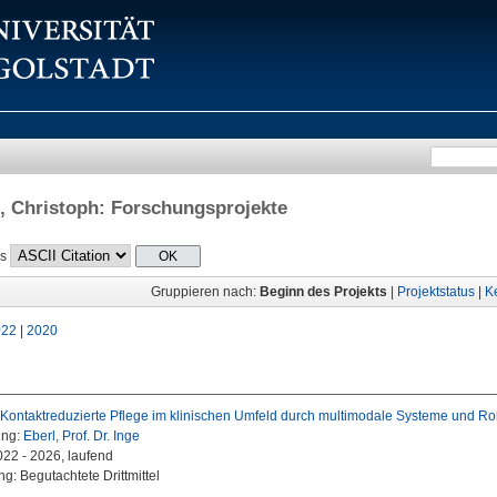
, Christoph
: Forschungsprojekte
ls
Gruppieren nach:
Beginn des Projekts
|
Projektstatus
|
K
022
|
2020
Kontaktreduzierte Pflege im klinischen Umfeld durch multimodale Systeme und Ro
ung:
Eberl, Prof. Dr. Inge
022 - 2026, laufend
g: Begutachtete Drittmittel