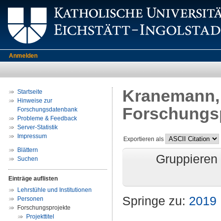
Anmelden
Kranemann, 
Startseite
Hinweise zur
Forschungs
Forschungsdatenbank
Probleme & Feedback
Server-Statistik
Impressum
Exportieren als
Blättern
Gruppieren
Suchen
Einträge auflisten
Lehrstühle und Institutionen
Springe zu:
2019
Personen
Forschungsprojekte
Projekttitel