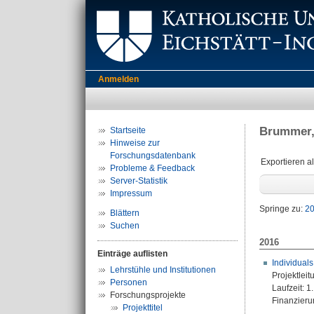
Anmelden
Brummer, 
Startseite
Hinweise zur
Forschungsdatenbank
Exportieren a
Probleme & Feedback
Server-Statistik
Impressum
Springe zu:
2
Blättern
Suchen
2016
Einträge auflisten
Individual
Lehrstühle und Institutionen
Projektleit
Personen
Laufzeit: 
Forschungsprojekte
Finanzierun
Projekttitel