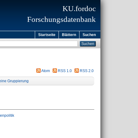
KU.fordoc
Forschungsdatenbank
Startseite
Blättern
Suchen
Atom
RSS 1.0
RSS 2.0
eine Gruppierung
enpolitik