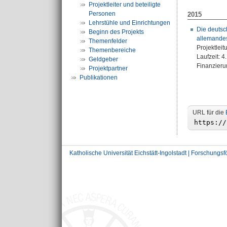
Projektleiter und beteiligte
Personen
2015
Lehrstühle und Einrichtungen
Die deutsc
Beginn des Projekts
allemandes
Themenfelder
Projektleit
Themenbereiche
Laufzeit: 
Geldgeber
Finanzierun
Projektpartner
Publikationen
URL für die
Katholische Universität Eichstätt-Ingolstadt | Forschungs