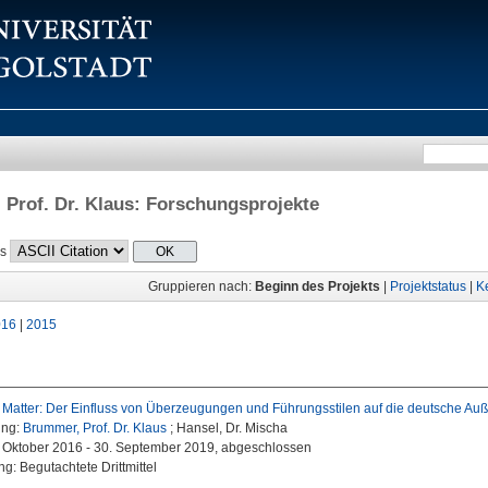
Prof. Dr. Klaus
: Forschungsprojekte
ls
Gruppieren nach:
Beginn des Projekts
|
Projektstatus
|
K
016
|
2015
s Matter: Der Einfluss von Überzeugungen und Führungsstilen auf die deutsche Auß
ung:
Brummer, Prof. Dr. Klaus
; Hansel, Dr. Mischa
1. Oktober 2016 - 30. September 2019, abgeschlossen
g: Begutachtete Drittmittel