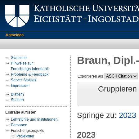
Anmelden
Braun, Dipl.
Startseite
Hinweise zur
Forschungsdatenbank
Probleme & Feedback
Exportieren als
Server-Statistik
Impressum
Gruppieren
Blättern
Suchen
Einträge auflisten
Springe zu:
2023
Lehrstühle und Institutionen
Personen
Forschungsprojekte
2023
Projekttitel