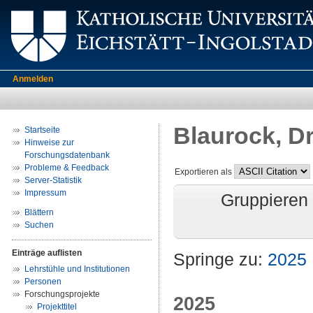
Anmelden
Blaurock, D
Startseite
Hinweise zur
Forschungsdatenbank
Probleme & Feedback
Exportieren als
Server-Statistik
Impressum
Gruppieren
Blättern
Suchen
Einträge auflisten
Springe zu:
2025
Lehrstühle und Institutionen
Personen
Forschungsprojekte
2025
Projekttitel